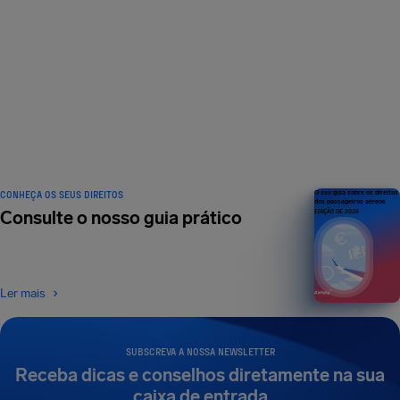
A ESCOLHA DE 1
MILHÃO
de viajantes e a
aumentar
CONHEÇA OS SEUS DIREITOS
O seu guia sobre os direitos
dos passageiros aéreos
Consulte o nosso guia prático
EDIÇÃO DE 2026
Ler mais
SUBSCREVA A NOSSA NEWSLETTER
Receba dicas e conselhos diretamente na sua
caixa de entrada