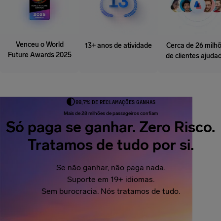
Venceu o World
13+ anos de atividade
Cerca de 26 milh
Future Awards 2025
de clientes ajuda
99,7% DE RECLAMAÇÕES GANHAS
Mais de 28 milhões de passageiros confiam
Só paga se ganhar. Zero Risco.
Tratamos de tudo por si.
Se não ganhar, não paga nada.
Suporte em 19+ idiomas.
Sem burocracia. Nós tratamos de tudo.