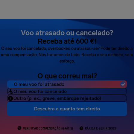
Voo atrasado ou cancelado?
Receba até 600 €!
O seu voo foi cancelado, overbooked ou atrasou-se? Pode ter direito a
uma compensação. Nós tratamos de tudo. Receba o seu dinheiro, sem
esforço.
O que correu mal?
O meu voo foi atrasado
O meu voo foi cancelado
Outro (p. ex., greve, embarque rejeitado)
Descubra a quanto tem direito
VERIFICAR COMPENSAÇÃO (GRÁTIS)
RÁPIDA E SEM RISCOS