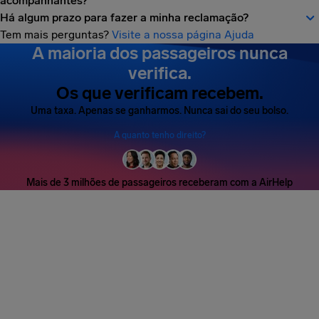
acompanhantes?
Há algum prazo para fazer a minha reclamação?
Tem mais perguntas?
Visite a nossa página Ajuda
A maioria dos passageiros nunca
verifica.
Os que verificam recebem.
Uma taxa. Apenas se ganharmos. Nunca sai do seu bolso.
A quanto tenho direito?
Mais de 3 milhões de passageiros receberam com a AirHelp