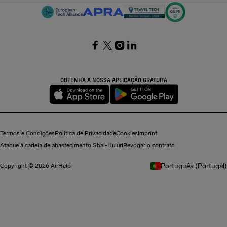
SocialFacebook
SocialTwitter
SocialInstagram
SocialLinkedin
OBTENHA A NOSSA APLICAÇÃO GRATUITA
Termos e Condições
Política de Privacidade
Cookies
Imprint
Ataque à cadeia de abastecimento Shai-Hulud
Revogar o contrato
Português (Portugal)
Copyright © 2026 AirHelp