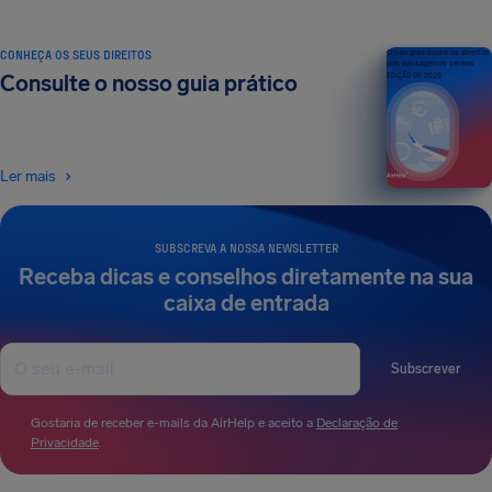
CONHEÇA OS SEUS DIREITOS
O seu guia sobre os direitos
dos passageiros aéreos
Consulte o nosso guia prático
EDIÇÃO DE 2026
Ler mais
SUBSCREVA A NOSSA NEWSLETTER
Receba dicas e conselhos diretamente na sua
caixa de entrada
Subscrever
Gostaria de receber e-mails da AirHelp e aceito a
Declaração de
Privacidade
.