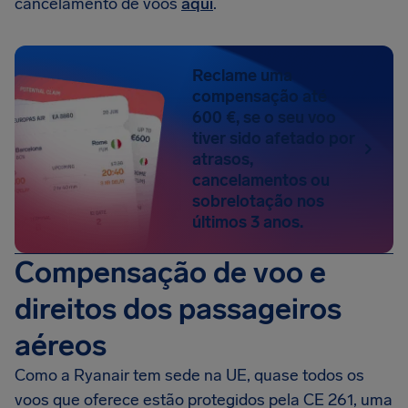
cancelamento de voos
aqui
.
Reclame uma
compensação até
600 €, se o seu voo
tiver sido afetado por
atrasos,
cancelamentos ou
sobrelotação nos
últimos 3 anos.
Compensação de voo e
direitos dos passageiros
aéreos
Como a Ryanair tem sede na UE, quase todos os
voos que oferece estão protegidos pela CE 261, uma