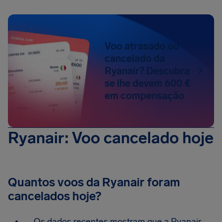
Voo atrasado ou
cancelado da
Ryanair? Descubra
se lhe devem 600 €
em compensação
Ryanair: Voo cancelado hoje
Quantos voos da Ryanair foram
cancelados hoje?
Os dados recentes mostram que a Ryanair