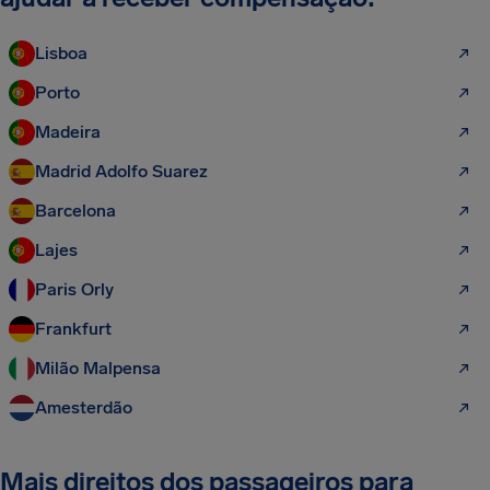
Lisboa
Porto
Madeira
Madrid Adolfo Suarez
Barcelona
Lajes
Paris Orly
Frankfurt
Milão Malpensa
Amesterdão
Mais direitos dos passageiros para