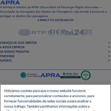
A AirHelp é membro da APRA (Association of Passenger Rights Advocates —
Associação de Advogados dos Direitos do Passageiro), cuja missão é promover e
proteger os direitos dos passageiros.
A AIRHELP FOI DESTACADA EM:
CONHEÇA OS SEUS DIREITOS
A NOSSA EMPRESA
OS NOSSOS PRODUTOS
PARCERIAS
SUPORTE
Utilizamos cookies para que o nosso website funcione
corretamente, para personalizar conteúdos e anúncios, para
SocialFacebook
SocialTwitter
SocialInstagram
SocialLinkedin
fornecer funcionalidades de redes sociais e para analisar o
nosso tráfego. Também partilhamos informações sobre a
OBTENHA A NOSSA APLICAÇÃO GRATUITA