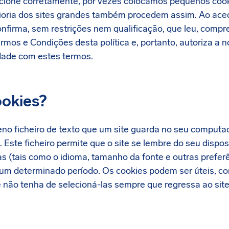
ncione corretamente, por vezes colocamos pequenos cook
aioria dos sites grandes também procedem assim. Ao ace
 confirma, sem restrições nem qualificação, que leu, com
ermos e Condições desta política e, portanto, autoriza a n
dade com estes termos.
ookies?
o ficheiro de texto que um site guarda no seu computad
. Este ficheiro permite que o site se lembre do seu dispo
as (tais como o idioma, tamanho da fonte e outras prefer
 um determinado período. Os cookies podem ser úteis, c
e não tenha de selecioná-las sempre que regressa ao si