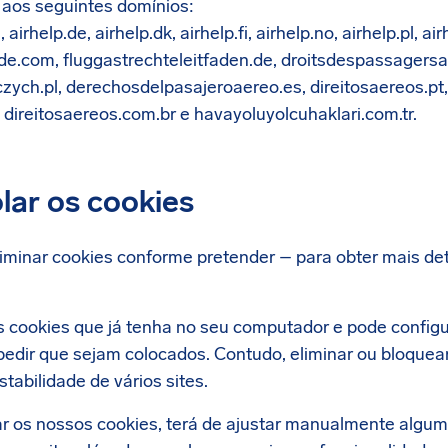
e aos seguintes domínios:
 airhelp.de, airhelp.dk, airhelp.fi, airhelp.no, airhelp.pl, air
de.com, fluggastrechteleitfaden.de, droitsdespassagersae
ych.pl, derechosdelpasajeroaereo.es, direitosaereos.pt,
t, direitosaereos.com.br e havayoluyolcuhaklari.com.tr.
lar os cookies
liminar cookies conforme pretender – para obter mais det
s cookies que já tenha no seu computador e pode configu
edir que sejam colocados. Contudo, eliminar ou bloquear
tabilidade de vários sites.
r os nossos cookies, terá de ajustar manualmente algum