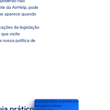
s poderão não
ite da AirHelp, pode
 que aparece quando
cações da legislação
que visite
 nossa política de
O seu guia sobre os direitos dos
passageiros aéreos
ia prático
EDIÇÃO DE 2026