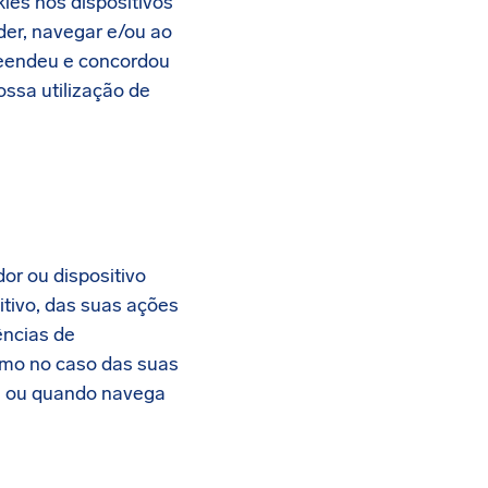
ies nos dispositivos
der, navegar e/ou ao
preendeu e concordou
ossa utilização de
or ou dispositivo
sitivo, das suas ações
ências de
omo no caso das suas
te ou quando navega