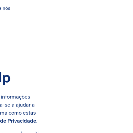
e nós
lp
r informações
a-se a ajudar a
orma como estas
de Privacidade
.