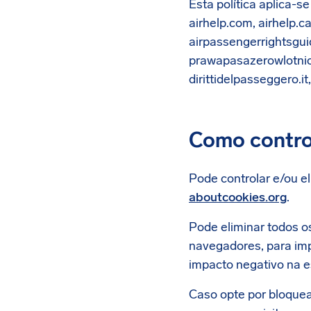
Esta política aplica-s
airhelp.com, airhelp.ca,
airpassengerrightsgui
prawapasazerowlotnicz
dirittidelpasseggero.i
Como contro
Pode controlar e/ou e
aboutcookies.org
.
Pode eliminar todos o
navegadores, para imp
impacto negativo na es
Caso opte por bloquea