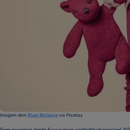
Imagem dem
Ryan McGuire
via Pixabay
Sem exagerar, tente ficar o mais confortável possível. 