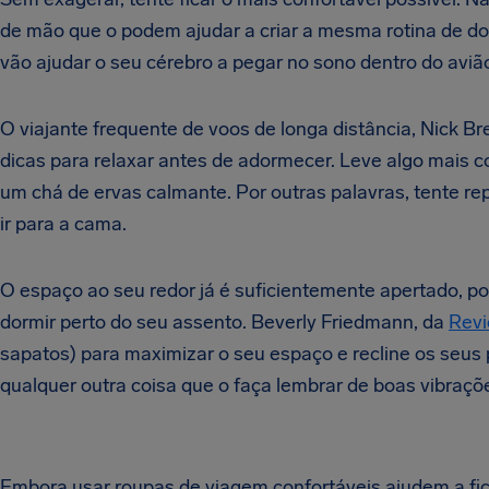
de mão que o podem ajudar a criar a mesma rotina de dor
vão ajudar o seu cérebro a pegar no sono dentro do aviã
O viajante frequente de voos de longa distância, Nick B
dicas para relaxar antes de adormecer.
Leve algo mais co
um chá de ervas calmante. Por outras palavras, tente re
ir para a cama.
O espaço ao seu redor já é suficientemente apertado, p
dormir perto do seu assento. Beverly Friedmann, da
Revi
sapatos) para maximizar o seu espaço e recline os seus p
qualquer outra coisa que o faça lembrar de boas vibraçõ
Embora usar roupas de viagem confortáveis ajudem a fic