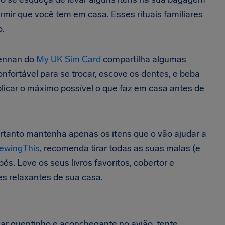
mir que você tem em casa. Esses rituais familiares
o.
rennan do
My UK Sim Card
compartilha algumas
nfortável para se trocar, escove os dentes, e beba
plicar o máximo possível o que faz em casa antes de
ortanto mantenha apenas os itens que o vão ajudar a
ewingThis
, recomenda t
irar todas as suas malas (e
és. Leve os seus livros favoritos, cobertor e
es relaxantes de sua casa.
ar quentinho e aconchegante no avião, tente