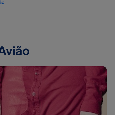
ão
Avião