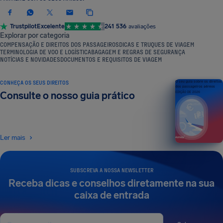
Trustpilot
Excelente
241 536
avaliações
Explorar por categoria
COMPENSAÇÃO E DIREITOS DOS PASSAGEIROS
DICAS E TRUQUES DE VIAGEM
TERMINOLOGIA DE VOO E LOGÍSTICA
BAGAGEM E REGRAS DE SEGURANÇA
NOTÍCIAS E NOVIDADES
DOCUMENTOS E REQUISITOS DE VIAGEM
CONHEÇA OS SEUS DIREITOS
O seu guia sobre os direitos
dos passageiros aéreos
Consulte o nosso guia prático
EDIÇÃO DE 2026
Ler mais
SUBSCREVA A NOSSA NEWSLETTER
Receba dicas e conselhos diretamente na sua
caixa de entrada