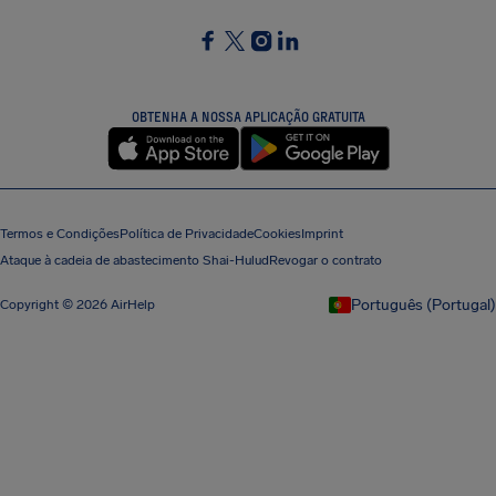
SocialFacebook
SocialTwitter
SocialInstagram
SocialLinkedin
OBTENHA A NOSSA APLICAÇÃO GRATUITA
Termos e Condições
Política de Privacidade
Cookies
Imprint
Ataque à cadeia de abastecimento Shai-Hulud
Revogar o contrato
Português (Portugal)
Copyright © 2026 AirHelp