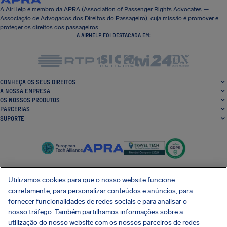
A AirHelp é membro da APRA (Association of Passenger Rights Advocates —
Associação de Advogados dos Direitos do Passageiro), cuja missão é promover e
proteger os direitos dos passageiros.
A AIRHELP FOI DESTACADA EM:
CONHEÇA OS SEUS DIREITOS
A NOSSA EMPRESA
OS NOSSOS PRODUTOS
PARCERIAS
SUPORTE
Utilizamos cookies para que o nosso website funcione
corretamente, para personalizar conteúdos e anúncios, para
SocialFacebook
SocialTwitter
SocialInstagram
SocialLinkedin
fornecer funcionalidades de redes sociais e para analisar o
nosso tráfego. Também partilhamos informações sobre a
OBTENHA A NOSSA APLICAÇÃO GRATUITA
utilização do nosso website com os nossos parceiros de redes