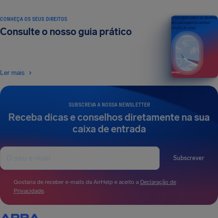
CONHEÇA OS SEUS DIREITOS
O seu guia sobre os direitos
dos passageiros aéreos
Consulte o nosso guia prático
EDIÇÃO DE 2026
Ler mais
SUBSCREVA A NOSSA NEWSLETTER
Receba dicas e conselhos diretamente na sua
caixa de entrada
Subscrever
Gostaria de receber e-mails da AirHelp e aceito a
Declaração de
Privacidade
.