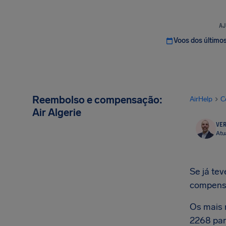
AJ
Voos dos último
Reembolso e compensação:
AirHelp
C
Air Algerie
VER
Atu
Se já tev
compens
Os mais 
2268 par