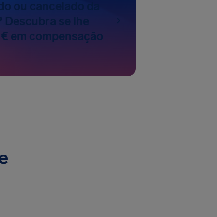
do ou cancelado da
? Descubra se lhe
 € em compensação
je