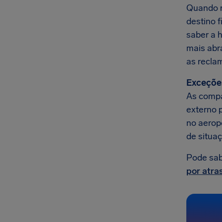
Quando r
destino 
saber a 
mais abr
as recla
Exceçõe
As compa
externo 
no aerop
de situa
Pode sab
por atra