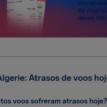
Voo atrasa
Air Algerie
devem 600
Algerie: Atrasos de voos ho
tos voos sofreram atrasos hoje?