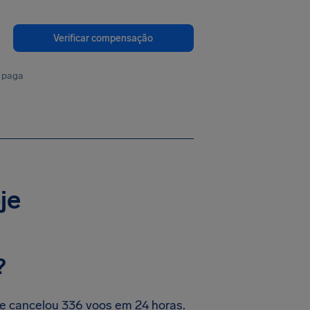
Verificar compensação
 paga
je
?
ie cancelou 336 voos em 24 horas.