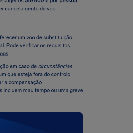
passageiros
até 600 € por pessoa
er cancelamento de voo
ferecer um voo de substituição
. Pode verificar os requisitos
voos
.
ação em caso de
circunstâncias
mum que esteja fora do controlo
gar a compensação
cos incluem mau tempo ou uma greve