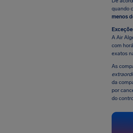
De acord
quando c
menos de
Exceçõe
A Air Al
com horár
exatos n
As comp
extraordi
da compa
por canc
do contro