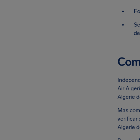
Fo
Se
de
Comp
Independ
Air Alger
Algerie 
Mas como
verifica
Algerie 