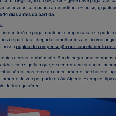
o com a legislação da UE, a Air Algerie deve pagar aos 
ancelar voos com pouca antecedência – ou seja, qualqu
 14 dias antes da partida
.
s:
gerie não terá de pagar qualquer compensação se puder o
ios de partida e chegada semelhantes aos do voo original
a nossa
página de compensação por cancelamento de 
anhias aéreas também não têm de pagar uma compens
nárias
. Isso significa que, se ocorrer uma situação inco
nhia aérea, mas force ao cancelamento, não haverá lu
elamento de voo por parte da Air Algerie. Exemplos típi
lo de tráfego aéreo.