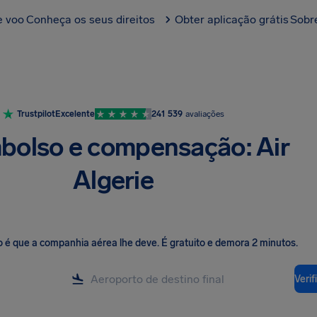
e voo
Conheça os seus direitos
Obter aplicação grátis
Sobr
Trustpilot
Excelente
241 539
avaliações
olso e compensação: Air
Algerie
o é que a companhia aérea lhe deve
.
É gratuito e demora 2 minutos.
Veri