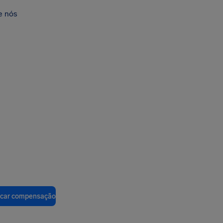
e nós
ficar compensação