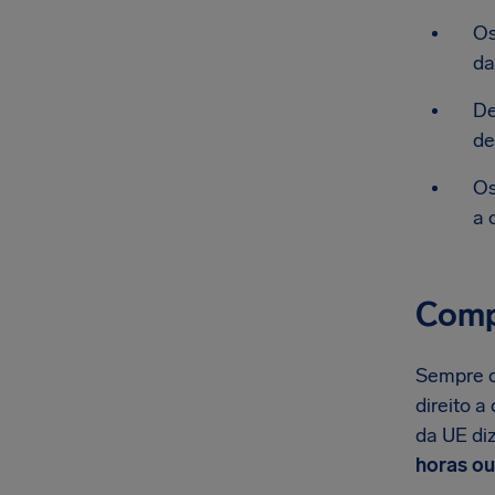
Os
da
De
de
Os
a 
Comp
Sempre qu
direito a
da UE di
horas ou