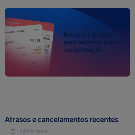
Recorra à AirHelp
para reclamar a sua
compensação
Atrasos e cancelamentos recentes
dd/mm/aaaa