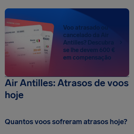
Voo atrasado ou
cancelado da Air
Antilles? Descubra
se lhe devem 600 €
em compensação
Air Antilles: Atrasos de voos
hoje
Quantos voos sofreram atrasos hoje?