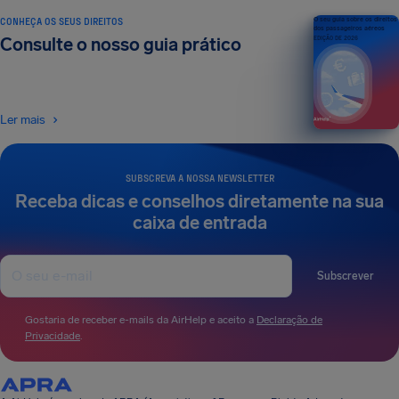
CONHEÇA OS SEUS DIREITOS
O seu guia sobre os direitos
dos passageiros aéreos
Consulte o nosso guia prático
EDIÇÃO DE 2026
Ler mais
SUBSCREVA A NOSSA NEWSLETTER
Receba dicas e conselhos diretamente na sua
caixa de entrada
Subscrever
Gostaria de receber e-mails da AirHelp e aceito a
Declaração de
Privacidade
.