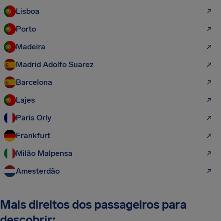
Lisboa
Porto
Madeira
Madrid Adolfo Suarez
Barcelona
Lajes
Paris Orly
Frankfurt
Milão Malpensa
Amesterdão
Mais direitos dos passageiros para
descobrir: