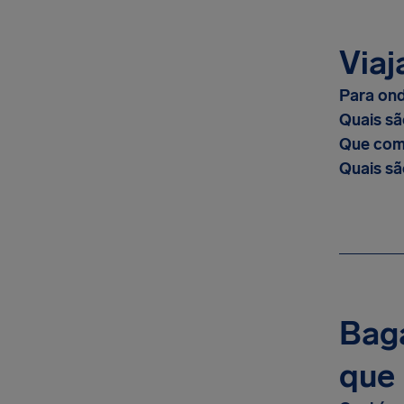
Viaj
Para ond
Quais sã
Que comp
Quais sã
Baga
que 