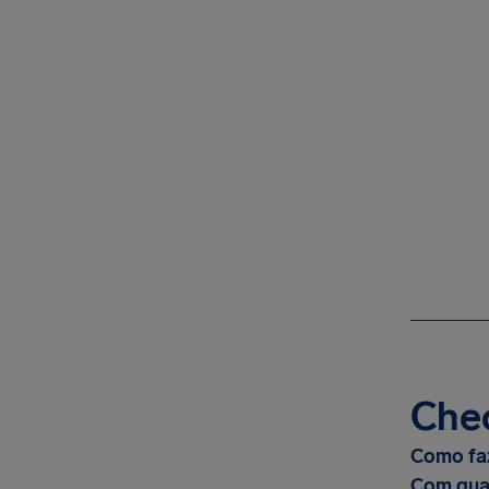
Chec
Como faz
Com qua