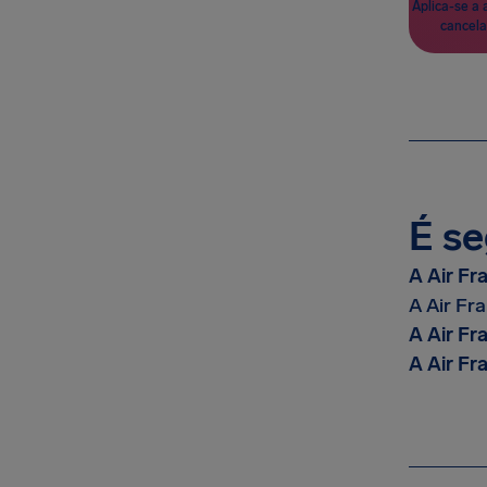
Aplica-se a 
cancela
É se
A Air Fr
A Air Fra
A Air Fr
A Air Fr