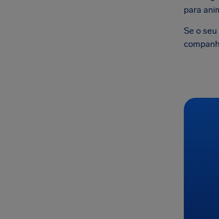
para ani
Se o seu 
companhi