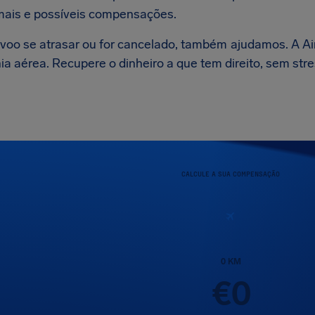
mais e possíveis compensações.
voo se atrasar ou for cancelado, também ajudamos. A AirH
a aérea. Recupere o dinheiro a que tem direito, sem stre
CALCULE A SUA COMPENSAÇÃO
0
KM
€
0