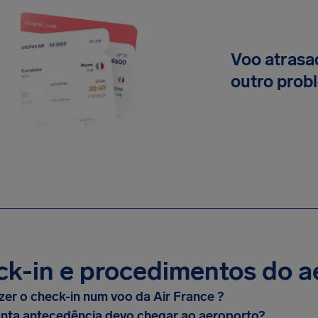
Voo atrasa
outro prob
k-in e procedimentos do a
er o check-in num voo da Air France ?
nta antecedência devo chegar ao aeroporto?