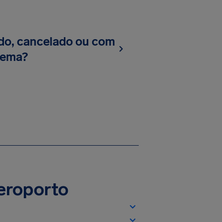
do, cancelado ou com
lema?
eroporto