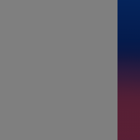
De
Para
Passagei