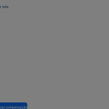
e nós
ficar compensação