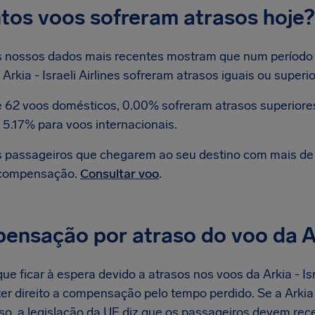
tos voos sofreram atrasos hoje?
 nossos dados mais recentes mostram que num período s
 Arkia - Israeli Airlines sofreram atrasos iguais ou superi
 62 voos domésticos, 0.00% sofreram atrasos superiores 
 5.17% para voos internacionais.
 passageiros que chegarem ao seu destino com mais de 3
compensação.
Consultar voo
.
nsação por atraso do voo da Arki
e ficar à espera devido a atrasos nos voos da Arkia - Israe
er direito a compensação pelo tempo perdido. Se a Arkia -
aso, a legislação da UE diz que os passageiros devem re