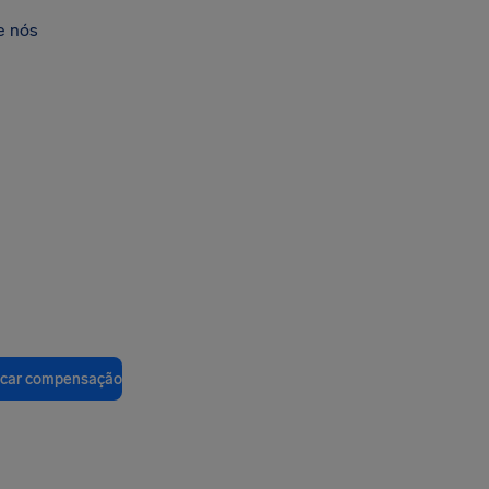
e nós
ficar compensação