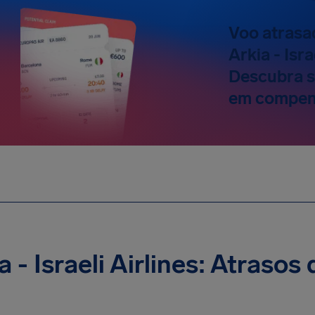
Voo atrasa
Arkia - Isra
Descubra s
em compen
a - Israeli Airlines: Atrasos