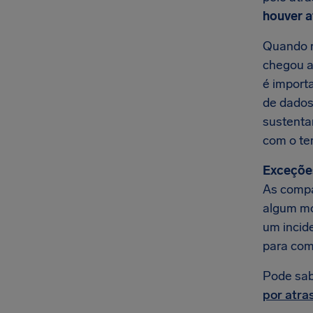
houver a
Quando re
chegou a
é import
de dados
sustenta
com o te
Exceçõe
As compa
algum mo
um incid
para com
Pode sab
por atra