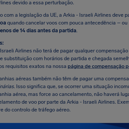
irlines devido a essa perturbação.
 com a legislação da UE, a Arkia - Israeli Airlines deve
soa
quando cancelar voos com pouca antecedência – ou 
enos de 14 dias antes da partida
.
s:
 Israeli Airlines não terá de pagar qualquer compensação
e substituição com horários de partida e chegada semelh
 os requisitos exatos na nossa
página de compensação p
anhias aéreas também não têm de pagar uma compens
nárias
. Isso significa que, se ocorrer uma situação inco
nhia aérea, mas force ao cancelamento, não haverá lu
lamento de voo por parte da Arkia - Israeli Airlines. Ex
e do controlo de tráfego aéreo.