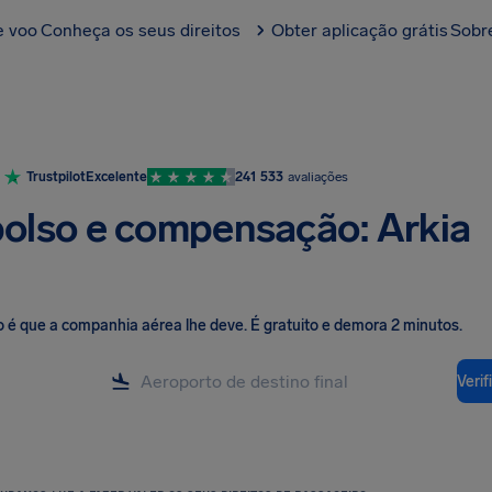
e voo
Conheça os seus direitos
Obter aplicação grátis
Sobr
Trustpilot
Excelente
241 533
avaliações
lso e compensação: Arkia
o é que a companhia aérea lhe deve
.
É gratuito e demora 2 minutos.
Veri