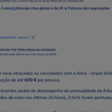
UDAMOS-LHE A FAZER VALER OS SEUS DIREITOS DE PASSAGEIRO
s 3 anos
Abrange rotas globais e da UE
Tratamos das negociações
ompanhias-aereas
IZ
IFICADO POR PEDRO MADALENO
·
ADVOGADO
alizado pela última vez 4 de março de 2026
e voos atrasados ou cancelados com a Arkia - Israeli Airl
ação de até
600 €
por pessoa.
recentes dados de desempenho de pontualidade da Arkia -
idas de voos nas últimas 24 horas, 2.66% foram pontuais