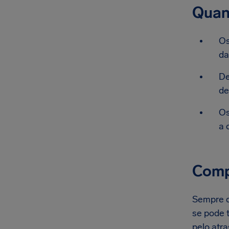
Quan
Os
da
De
de
Os
a 
Compe
Sempre qu
se pode t
pelo atr