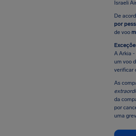
Israeli A
De acordo
por pes
de voo
m
Exceçõe
A Arkia -
um voo d
verificar
As comp
extraordi
da compa
por cance
uma grev