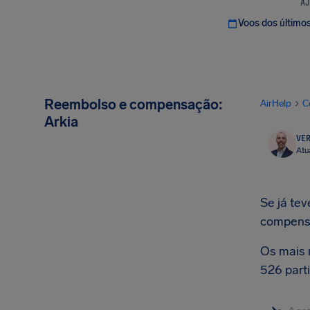
AJ
Voos dos último
Reembolso e compensação:
AirHelp
C
Arkia
VER
Atu
Se já tev
compens
Os mais 
526 part