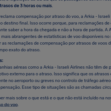
trasos de 3 horas ou mais
.
clama compensação por atraso do voo, a Arkia - Israeli A
o destino final. Isso ocorre porque, para reclamações d
ante saber a hora da chegada e não a hora de partida. A
 mais abrangentes de estatísticas de voo disponíveis n
r as reclamações de compensação por atrasos de voos da A
mpo exato do atraso.
s:
nhias aéreas como a Arkia - Israeli Airlines não têm d
tivo externo para o atraso. Isso significa que os atraso
ente no aeroporto ou greves no controlo de tráfego aéreo
pensação. Esse tipo de situações são as chamadas
circ
er mais sobre o que está e o que não está incluído na n
so do voo
.