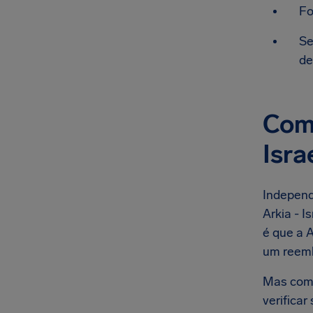
Fo
Se
de
Comp
Isra
Independ
Arkia - I
é que a A
um reemb
Mas como
verifica