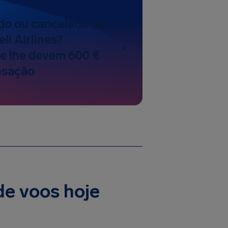
do ou cancelado da
eli Airlines?
e lhe devem 600 €
sação
 de voos hoje