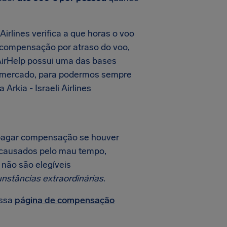
irlines verifica a que horas o voo
e compensação por atraso do voo,
 AirHelp possui uma das bases
o mercado, para podermos sempre
rkia - Israeli Airlines
e pagar compensação se houver
s causados pelo mau tempo,
 não são elegíveis
unstâncias extraordinárias
.
ossa
página de compensação