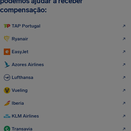
podemos ajudar a receber
compensação:
TAP Portugal
Ryanair
EasyJet
Azores Airlines
Lufthansa
Vueling
Iberia
KLM Airlines
Transavia