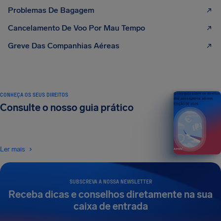
Problemas De Bagagem
Cancelamento De Voo Por Mau Tempo
Greve Das Companhias Aéreas
CONHEÇA OS SEUS DIREITOS
O seu guia sobre os direitos
dos passageiros aéreos
Consulte o nosso guia prático
EDIÇÃO DE 2026
Ler mais
SUBSCREVA A NOSSA NEWSLETTER
Receba dicas e conselhos diretamente na sua
caixa de entrada