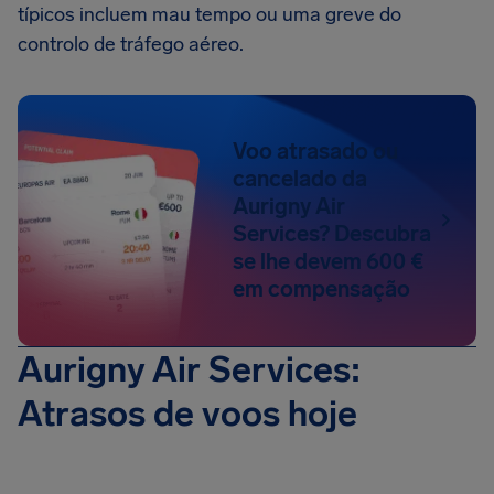
típicos incluem mau tempo ou uma greve do
controlo de tráfego aéreo.
Voo atrasado ou
cancelado da
Aurigny Air
Services? Descubra
se lhe devem 600 €
em compensação
Aurigny Air Services:
Atrasos de voos hoje