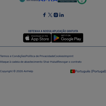
SocialFacebook
SocialTwitter
SocialInstagram
SocialLinkedin
OBTENHA A NOSSA APLICAÇÃO GRATUITA
Termos e Condições
Política de Privacidade
Cookies
Imprint
Ataque à cadeia de abastecimento Shai-Hulud
Revogar o contrato
Português (Portugal)
Copyright © 2026 AirHelp