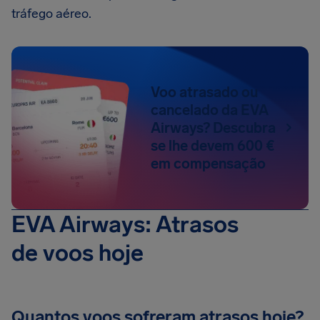
tráfego aéreo.
Voo atrasado ou
cancelado da EVA
Airways? Descubra
se lhe devem 600 €
em compensação
EVA Airways: Atrasos
de voos hoje
Quantos voos sofreram atrasos hoje?