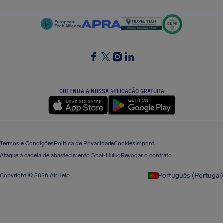
SocialFacebook
SocialTwitter
SocialInstagram
SocialLinkedin
OBTENHA A NOSSA APLICAÇÃO GRATUITA
Termos e Condições
Política de Privacidade
Cookies
Imprint
Ataque à cadeia de abastecimento Shai-Hulud
Revogar o contrato
Português (Portugal)
Copyright © 2026 AirHelp