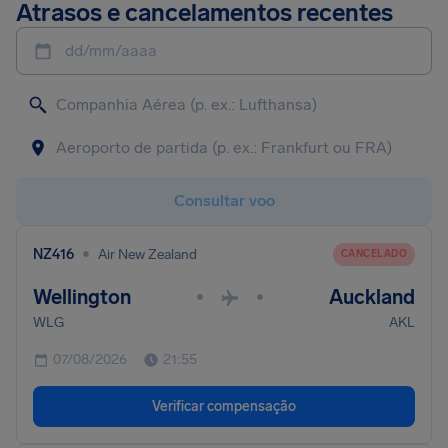
Atrasos e cancelamentos recentes
dd/mm/aaaa
Consultar voo
•
NZ416
Air New Zealand
CANCELADO
Wellington
Auckland
•
•
WLG
AKL
07/08/2026
21:55
Verificar compensação