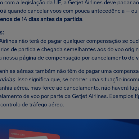
o com a legislação da UE, a Getjet Airlines deve pagar 
soa
quando cancelar voos com pouca antecedência – ou 
enos de 14 dias antes da partida
.
s:
 Airlines não terá de pagar qualquer compensação se pud
ios de partida e chegada semelhantes aos do voo original
a nossa
página de compensação por cancelamento de 
anhias aéreas também não têm de pagar uma compens
nárias
. Isso significa que, se ocorrer uma situação inco
nhia aérea, mas force ao cancelamento, não haverá lu
elamento de voo por parte da Getjet Airlines. Exemplos 
controlo de tráfego aéreo.