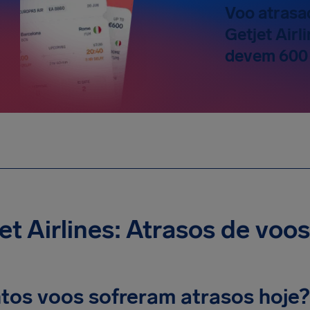
Voo atrasa
Getjet Airl
devem 600
et Airlines: Atrasos de voos
tos voos sofreram atrasos hoje?