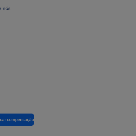
e nós
ficar compensação