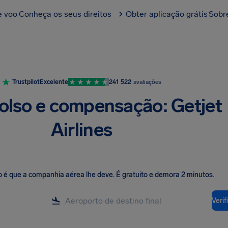
e voo
Conheça os seus direitos
Obter aplicação grátis
Sobr
Trustpilot
Excelente
241 522
avaliações
lso e compensação: Getjet
Airlines
o é que a companhia aérea lhe deve
.
É gratuito e demora 2 minutos.
Veri