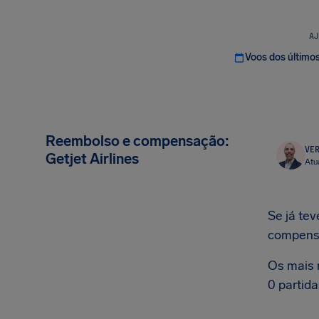
AJ
Voos dos último
Reembolso e compensação:
VER
Getjet Airlines
Atu
Se já tev
compens
Os mais 
0 partid