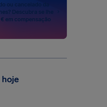
do ou cancelado da
ines? Descubra se lhe
 € em compensação
 hoje