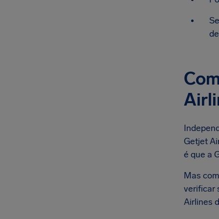
Se
de
Com
Airl
Independ
Getjet Ai
é que a G
Mas como
verifica
Airlines 