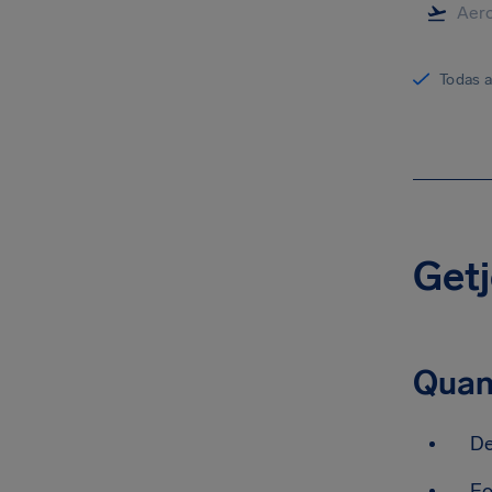
Todas 
Getj
Quan
De
Fo