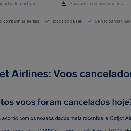
as companhias aéreas
Todos os países
Se não ganhar, não
et Airlines: Voos cancelado
tos voos foram cancelados hoje
 acordo com os nossos dados mais recentes, a Getjet Air
ram cancelados 0.00% dos voos domésticos e 0.00% dos