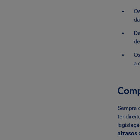
Os
da
De
de
Os
a 
Comp
Sempre qu
ter direi
legislaç
atrasos 