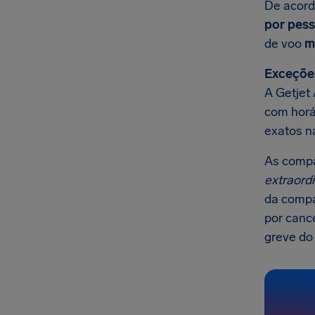
De acord
por pes
de voo
m
Exceçõe
A Getjet
com horár
exatos n
As comp
extraordi
da compa
por canc
greve do 