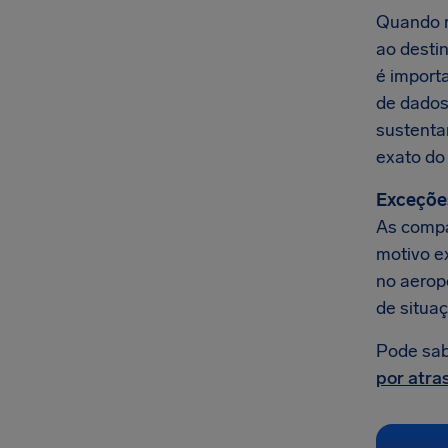
Quando r
ao desti
é import
de dados
sustenta
exato do 
Exceçõe
As compa
motivo e
no aerop
de situa
Pode sab
por atra