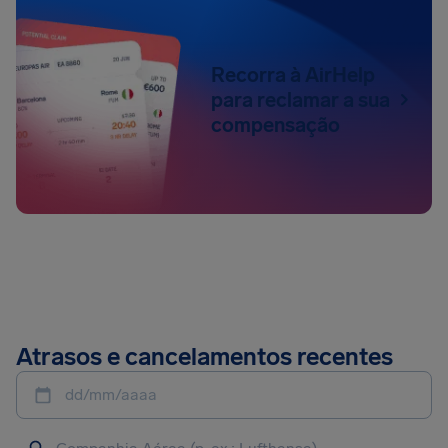
Recorra à AirHelp
para reclamar a sua
compensação
Atrasos e cancelamentos recentes
dd/mm/aaaa