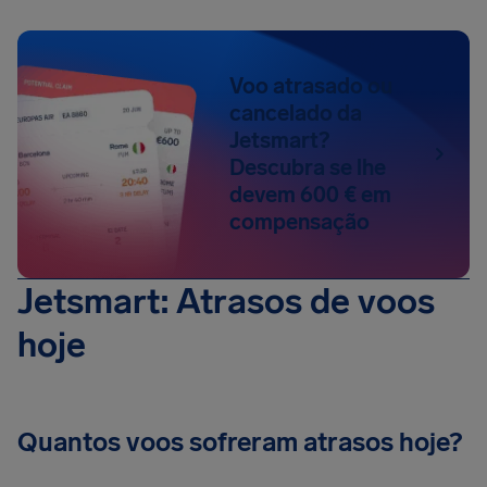
Voo atrasado ou
cancelado da
Jetsmart?
Descubra se lhe
devem 600 € em
compensação
Jetsmart: Atrasos de voos
hoje
Quantos voos sofreram atrasos hoje?