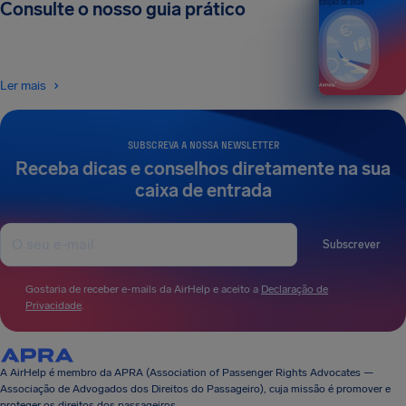
Consulte o nosso guia prático
EDIÇÃO DE 2026
Ler mais
SUBSCREVA A NOSSA NEWSLETTER
Receba dicas e conselhos diretamente na sua
caixa de entrada
Subscrever
Gostaria de receber e-mails da AirHelp e aceito a
Declaração de
Privacidade
.
A AirHelp é membro da APRA (Association of Passenger Rights Advocates —
Associação de Advogados dos Direitos do Passageiro), cuja missão é promover e
proteger os direitos dos passageiros.