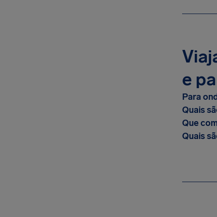
Viaj
e pa
Para ond
Quais sã
Que comp
Quais sã