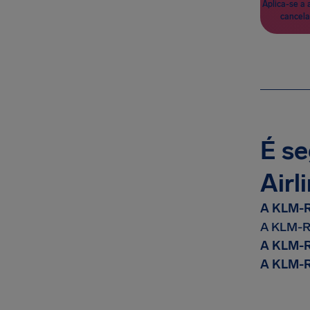
Aplica-se a 
cancela
É se
Airl
A KLM-Ro
A KLM-Ro
A KLM-Ro
A KLM-Ro