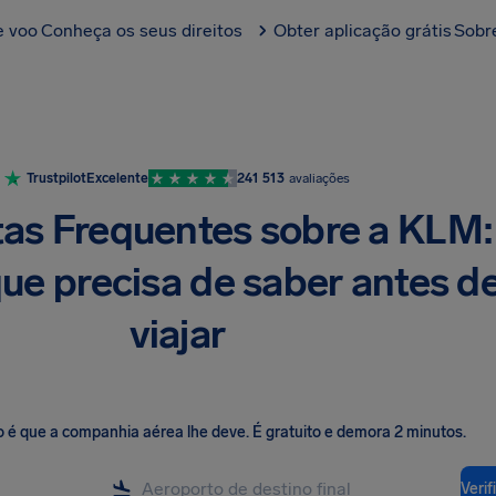
e voo
Conheça os seus direitos
Obter aplicação grátis
Sobr
Trustpilot
Excelente
241 513
avaliações
as Frequentes sobre a KLM:
ue precisa de saber antes d
viajar
o é que a companhia aérea lhe deve
.
É gratuito e demora 2 minutos.
Veri