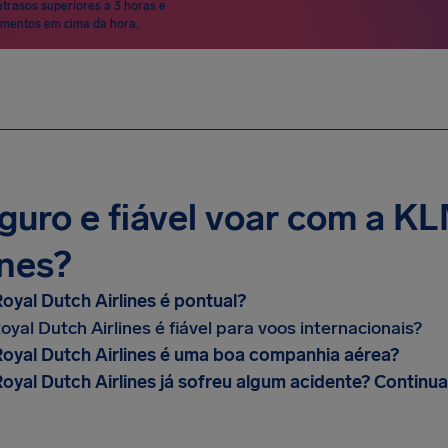
atrasos superiores a 3 horas e
mentos em cima da hora.
guro e fiável voar com a K
ines?
yal Dutch Airlines é pontual?
yal Dutch Airlines é fiável para voos internacionais?
yal Dutch Airlines é uma boa companhia aérea?
yal Dutch Airlines já sofreu algum acidente? Continua