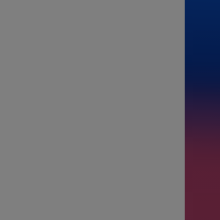
De
Para
Passagei