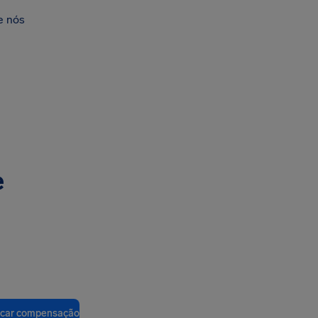
e nós
e
ficar compensação