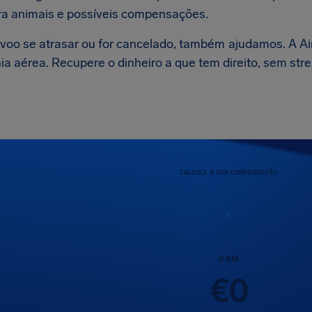
ra animais e possíveis compensações.
voo se atrasar ou for cancelado, também ajudamos. A AirH
a aérea. Recupere o dinheiro a que tem direito, sem stre
CALCULE A SUA COMPENSAÇÃO
0
KM
€
0