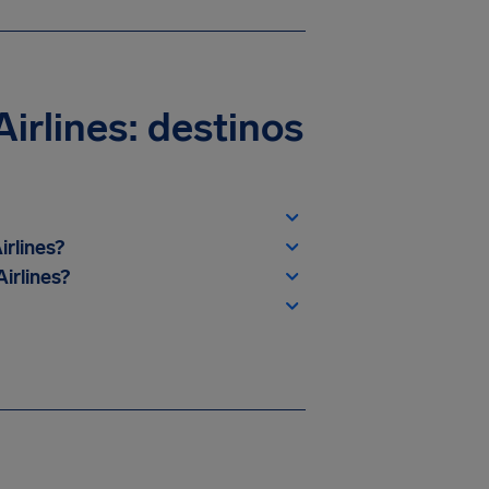
irlines: destinos
rlines?
irlines?