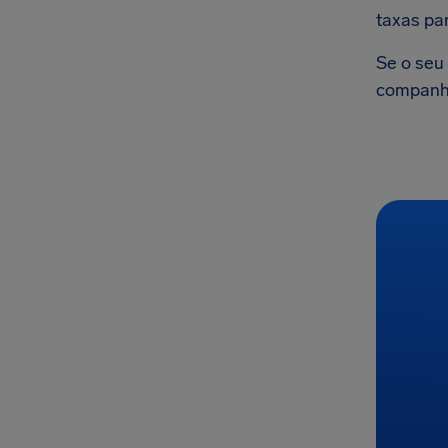
taxas pa
Se o seu 
companhi