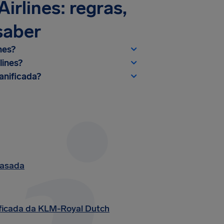
rlines: regras,
saber
nes?
lines?
anificada?
rasada
ficada da KLM-Royal Dutch