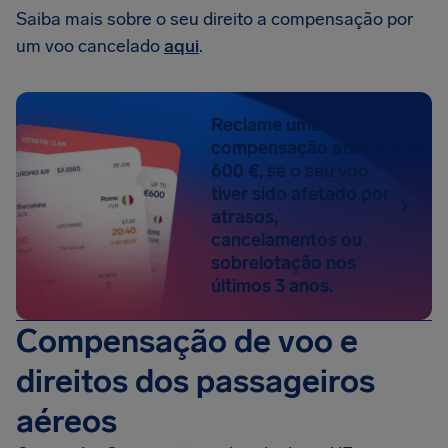
Saiba mais sobre o seu direito a compensação por
um voo cancelado
aqui
.
Reclame uma
compensação até
600 €, se o seu voo
tiver sido afetado por
atrasos,
cancelamentos ou
sobrelotação nos
últimos 3 anos.
Compensação de voo e
direitos dos passageiros
aéreos