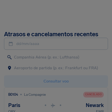
Atrasos e cancelamentos recentes
dd/mm/aaaa
Consultar voo
•
B0104
La Compagnie
CANCELADO
Paris
Newark
•
•
ORY
EWR