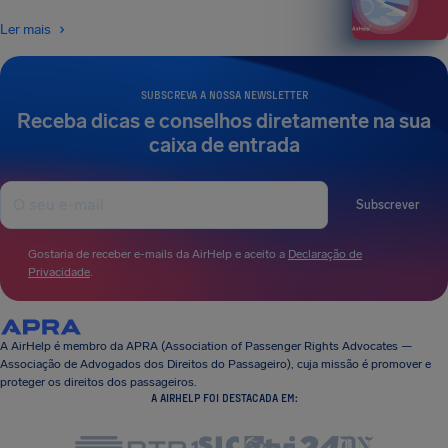
Ler mais
SUBSCREVA A NOSSA NEWSLETTER
Receba dicas e conselhos diretamente na sua
caixa de entrada
Subscrever
Gostaria de receber e-mails da AirHelp e aceito a
Declaração de
Privacidade
.
A AirHelp é membro da APRA (Association of Passenger Rights Advocates —
Associação de Advogados dos Direitos do Passageiro), cuja missão é promover e
proteger os direitos dos passageiros.
A AIRHELP FOI DESTACADA EM: