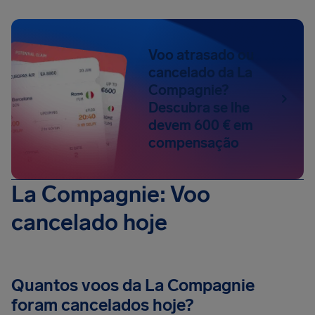
Voo atrasado ou
cancelado da La
Compagnie?
Descubra se lhe
devem 600 € em
compensação
La Compagnie: Voo
cancelado hoje
Quantos voos da La Compagnie
foram cancelados hoje?