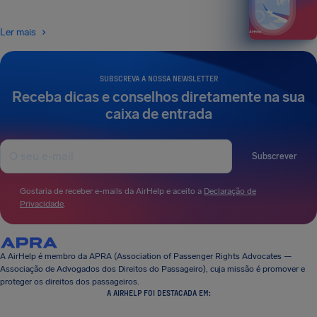
Ler mais
SUBSCREVA A NOSSA NEWSLETTER
Receba dicas e conselhos diretamente na sua
caixa de entrada
Subscrever
Gostaria de receber e-mails da AirHelp e aceito a
Declaração de
Privacidade
.
A AirHelp é membro da APRA (Association of Passenger Rights Advocates —
Associação de Advogados dos Direitos do Passageiro), cuja missão é promover e
proteger os direitos dos passageiros.
A AIRHELP FOI DESTACADA EM: