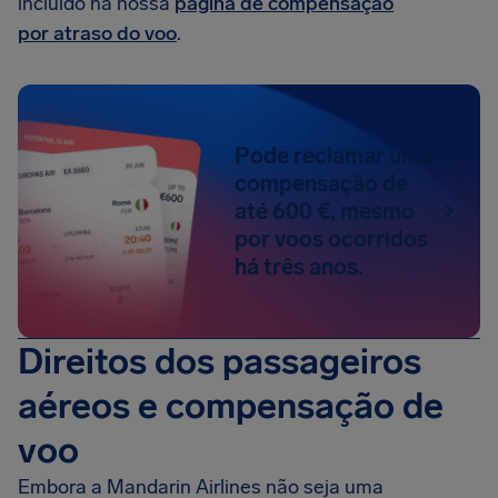
incluído na nossa
página de compensação
por atraso do voo
.
Pode reclamar uma
compensação de
até 600 €, mesmo
por voos ocorridos
há três anos.
Direitos dos passageiros
aéreos e compensação de
voo
Embora a Mandarin Airlines não seja uma