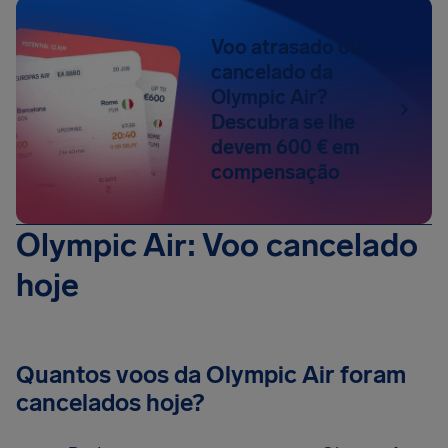
Voo atrasado ou
cancelado da
Olympic Air?
Descubra se lhe
devem 600 € em
compensação
Olympic Air: Voo cancelado
hoje
Quantos voos da Olympic Air foram
cancelados hoje?