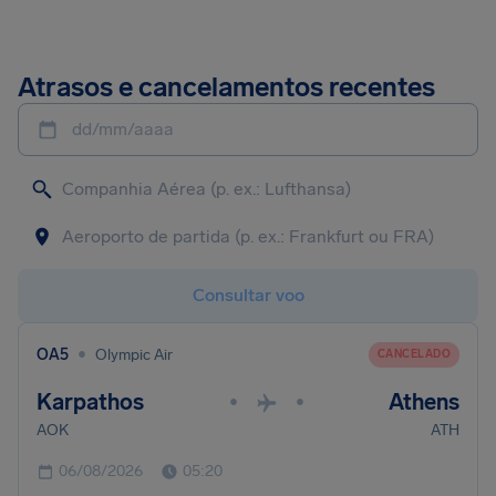
Atrasos e cancelamentos recentes
dd/mm/aaaa
Consultar voo
•
OA5
Olympic Air
CANCELADO
Karpathos
Athens
•
•
AOK
ATH
06/08/2026
05:20