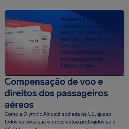
Reclame uma
compensação até
600 €, se o seu voo
tiver sido afetado por
atrasos,
cancelamentos ou
sobrelotação nos
últimos 3 anos.
Compensação de voo e
direitos dos passageiros
aéreos
Como a Olympic Air está sediada na UE, quase
todos os voos que oferece estão protegidos pelo