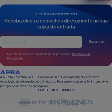
SUBSCREVA A NOSSA NEWSLETTER
Receba dicas e conselhos diretamente na sua
caixa de entrada
Subscrever
Gostaria de receber e-mails da AirHelp e aceito a
Declaração de
Privacidade
.
A AirHelp é membro da APRA (Association of Passenger Rights Advocates —
Associação de Advogados dos Direitos do Passageiro), cuja missão é promover e
proteger os direitos dos passageiros.
A AIRHELP FOI DESTACADA EM: