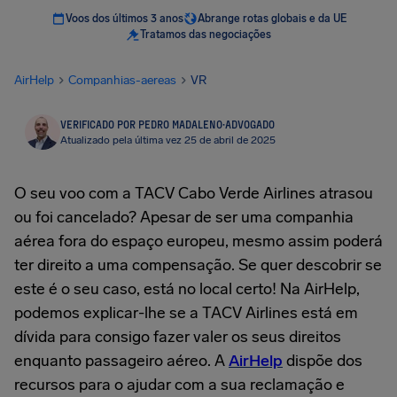
Voos dos últimos 3 anos
Abrange rotas globais e da UE
Tratamos das negociações
AirHelp
Companhias-aereas
VR
VERIFICADO POR PEDRO MADALENO
·
ADVOGADO
Atualizado pela última vez 25 de abril de 2025
O seu voo com a TACV Cabo Verde Airlines atrasou
ou foi cancelado? Apesar de ser uma companhia
aérea fora do espaço europeu, mesmo assim poderá
ter direito a uma compensação. Se quer descobrir se
este é o seu caso, está no local certo! Na AirHelp,
podemos explicar-lhe se a TACV Airlines está em
dívida para consigo fazer valer os seus direitos
enquanto passageiro aéreo. A
AirHelp
dispõe dos
recursos para o ajudar com a sua reclamação e