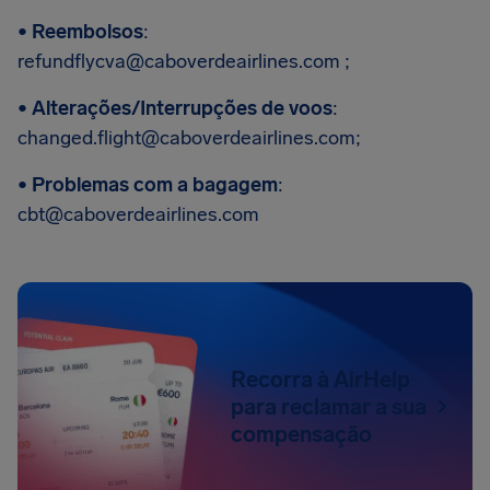
•
Reembolsos
:
refundflycva@caboverdeairlines.com
;
•
Alterações/Interrupções de voos
:
changed.flight@caboverdeairlines.com
;
•
Problemas com a bagagem
:
cbt@caboverdeairlines.com
Recorra à AirHelp
para reclamar a sua
compensação