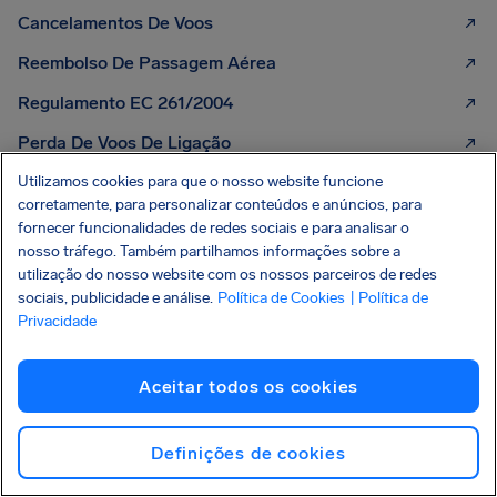
Cancelamentos De Voos
Reembolso De Passagem Aérea
Regulamento EC 261/2004
Perda De Voos De Ligação
Embarque Recusado
Utilizamos cookies para que o nosso website funcione
corretamente, para personalizar conteúdos e anúncios, para
Problemas De Bagagem
fornecer funcionalidades de redes sociais e para analisar o
nosso tráfego. Também partilhamos informações sobre a
Cancelamento De Voo Por Mau Tempo
utilização do nosso website com os nossos parceiros de redes
sociais, publicidade e análise.
Política de Cookies
| Política de
Greve Das Companhias Aéreas
Privacidade
Aceitar todos os cookies
CONHEÇA OS SEUS DIREITOS
O seu guia sobre os direitos
dos passageiros aéreos
Consulte o nosso guia prático
EDIÇÃO DE 2026
Definições de cookies