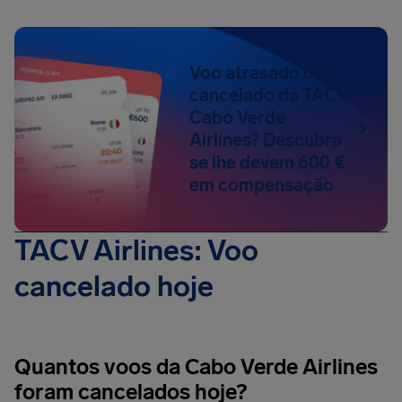
Voo atrasado ou
cancelado da TACV
Cabo Verde
Airlines? Descubra
se lhe devem 600 €
em compensação
TACV Airlines: Voo
cancelado hoje
Quantos voos da Cabo Verde Airlines
foram cancelados hoje?