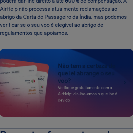
poderá dar-lhe direito a até
600 €
de compensação. A
AirHelp não processa atualmente reclamações ao
abrigo da Carta do Passageiro da Índia, mas podemos
verificar se o seu voo é elegível ao abrigo de
regulamentos que apoiamos.
Não tem a certeza de
que lei abrange o seu
voo?
Verifique gratuitamente com a
AirHelp: dir-lhe-emos o que lhe é
devido