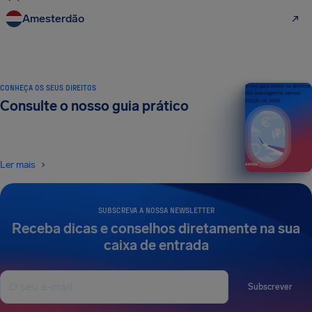
Amesterdão
CONHEÇA OS SEUS DIREITOS
O seu guia sobre os direitos
dos passageiros aéreos
Consulte o nosso guia prático
EDIÇÃO DE 2026
Ler mais
SUBSCREVA A NOSSA NEWSLETTER
Receba dicas e conselhos diretamente na sua
caixa de entrada
Subscrever