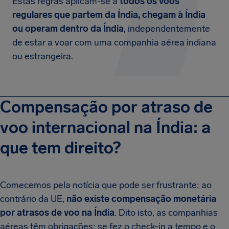
Estas regras aplicam-se a
todos os voos
regulares que partem da Índia, chegam à Índia
ou operam dentro da Índia
, independentemente
de estar a voar com uma companhia aérea indiana
ou estrangeira.
Compensação por atraso de
voo internacional na Índia: a
que tem direito?
Comecemos pela notícia que pode ser frustrante: ao
contrário da UE,
não existe
compensação monetária
por atrasos de voo na Índia
. Dito isto, as companhias
aéreas têm obrigações: se fez o check-in a tempo e o