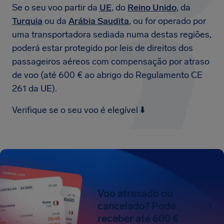
Se o seu voo partir da
UE
, do
Reino Unido
, da
Turquia
ou da
Arábia Saudita
, ou for operado por
uma transportadora sediada numa destas regiões,
poderá estar protegido por leis de direitos dos
passageiros aéreos com compensação por atraso
de voo (até 600 € ao abrigo do Regulamento CE
261 da UE).
Verifique se o seu voo é elegível ⬇️
Voo atrasado ou
cancelado? Pode
receber até 600 €