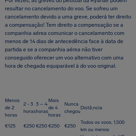
Por vezes, as greves do pessoal da Ryanair podem
resultar no cancelamento do voo. Se sofreu um
cancelamento devido a uma greve, poderá ter direito
a compensação! Tem direito a compensação se a
companhia aérea comunicar o cancelamento com
menos de 14 dias de antecedência face à data de
partida e se a companhia aérea não tiver
conseguido oferecer um voo alternativo com uma
hora de chegada equiparável à do voo original.
Menos
Mais
2 - 3
3 – 4
Nunca
de 2
de 4
Distâ;ncia
horas
horas
chegou
horas
horas
Todos os voos, 1,500
€125
€250
€250
€250
€250
km ou menos