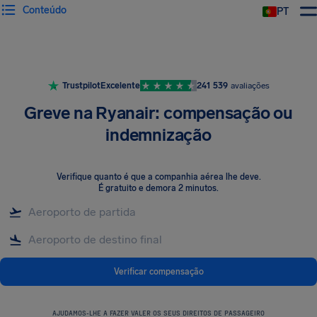
Conteúdo
PT
Trustpilot
Excelente
241 539
avaliações
Greve na Ryanair: compensação ou
indemnização
Verifique quanto é que a companhia aérea lhe deve
.
É gratuito e demora 2 minutos.
Verificar compensação
AJUDAMOS-LHE A FAZER VALER OS SEUS DIREITOS DE PASSAGEIRO