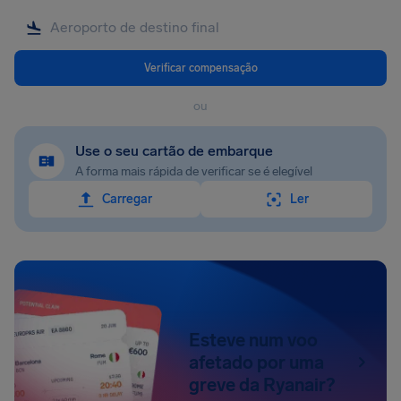
Verificar compensação
ou
Use o seu cartão de embarque
A forma mais rápida de verificar se é elegível
Carregar
Ler
Esteve num voo
afetado por uma
greve da Ryanair?