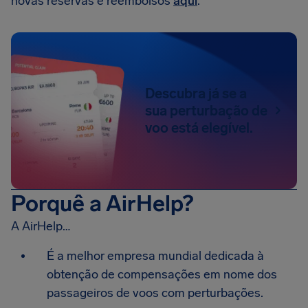
novas reservas e reembolsos
aqui
.
Descubra já se a
sua perturbação de
voo está elegível.
Porquê a AirHelp?
A AirHelp…
É a melhor empresa mundial dedicada à
obtenção de compensações em nome dos
passageiros de voos com perturbações.