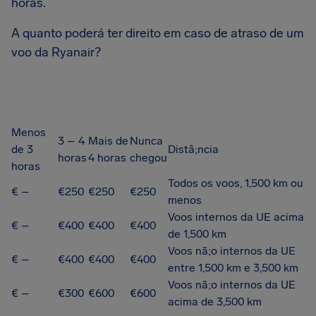
horas.
A quanto poderá ter direito em caso de atraso de um
voo da Ryanair?
Menos
3 – 4
Mais de
Nunca
de 3
Distâ;ncia
horas
4 horas
chegou
horas
Todos os voos, 1,500 km ou
€ –
€250
€250
€250
menos
Voos internos da UE acima
€ –
€400
€400
€400
de 1,500 km
Voos nã;o internos da UE
€ –
€400
€400
€400
entre 1,500 km e 3,500 km
Voos nã;o internos da UE
€ –
€300
€600
€600
acima de 3,500 km