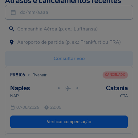
Atrasos e cancelamentos recentes
dd/mm/aaaa
Consultar voo
•
FR8106
Ryanair
CANCELADO
Naples
Catania
•
•
NAP
CTA
07/08/2026
22:05
Verificar compensação