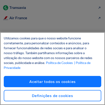
Transavia
Air France
Mais aeroportos com os quais podemos
Utilizamos cookies para que o nosso website funcione
ajudar a receber compensação:
corretamente, para personalizar conteúdos e anúncios, para
fornecer funcionalidades de redes sociais e para analisar o
nosso tráfego. Também partilhamos informações sobre a
Lisboa
utilização do nosso website com os nossos parceiros de redes
Porto
sociais, publicidade e análise.
Política de Cookies
| Política de
Privacidade
Madeira
Madrid Adolfo Suarez
Aceitar todos os cookies
Barcelona
Definições de cookies
Lajes
Paris Orly