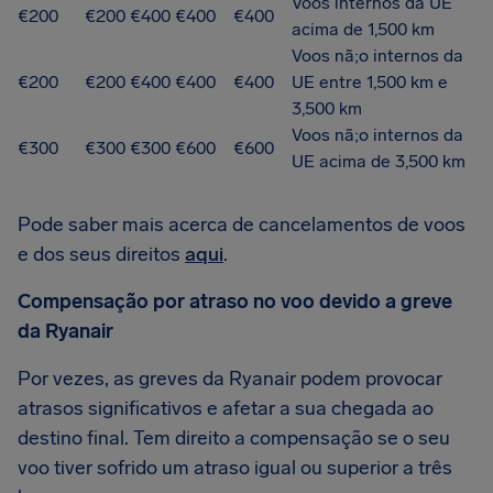
Voos internos da UE
€200
€200
€400
€400
€400
acima de 1,500 km
Voos nã;o internos da
€200
€200
€400
€400
€400
UE entre 1,500 km e
3,500 km
Voos nã;o internos da
€300
€300
€300
€600
€600
UE acima de 3,500 km
Pode saber mais acerca de cancelamentos de voos
e dos seus direitos
aqui
.
Compensação por atraso no voo devido a greve
da Ryanair
Por vezes, as greves da Ryanair podem provocar
atrasos significativos e afetar a sua chegada ao
destino final. Tem direito a compensação se o seu
voo tiver sofrido um atraso igual ou superior a três