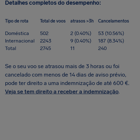
Detalhes completos do desempenho:
Tipo de rota
Total de voos
atrasos >3h
Cancelamentos
Doméstica
502
2 (0.40%)
53 (10.56%)
Internacional
2243
9 (0.40%)
187 (8.34%)
Total
2745
11
240
Se o seu voo se atrasou mais de 3 horas ou foi
cancelado com menos de 14 dias de aviso prévio,
pode ter direito a uma indemnização de até 600 €.
Veja se tem direito a receber a indemnização
.