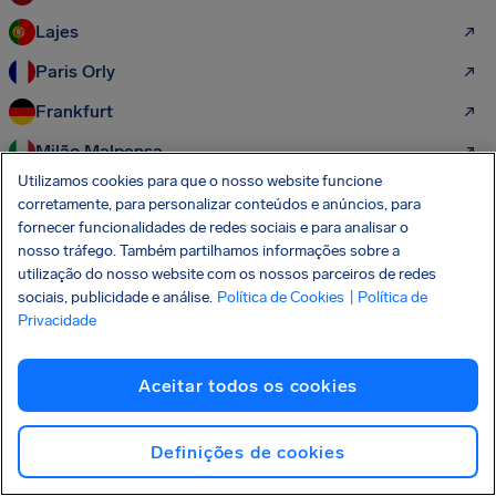
Lajes
Paris Orly
Frankfurt
Milão Malpensa
Utilizamos cookies para que o nosso website funcione
Amesterdão
corretamente, para personalizar conteúdos e anúncios, para
fornecer funcionalidades de redes sociais e para analisar o
nosso tráfego. Também partilhamos informações sobre a
Mais direitos dos passageiros para
utilização do nosso website com os nossos parceiros de redes
descobrir:
sociais, publicidade e análise.
Política de Cookies
| Política de
Privacidade
Direitos Aéreos
Aceitar todos os cookies
Atraso De Voos
Cancelamentos De Voos
Definições de cookies
Reembolso De Passagem Aérea