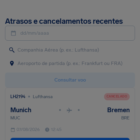
Atrasos e cancelamentos recentes
dd/mm/aaaa
Consultar voo
•
LH2194
Lufthansa
CANCELADO
Munich
Bremen
•
•
MUC
BRE
07/08/2026
12:45