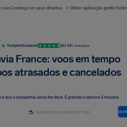
e voo
Conheça os seus direitos
Obter aplicação grátis
Sobr
Trustpilot
Excelente
241 531
avaliações
via France: voos em tempo
voos atrasados e cancelados
o é que a companhia aérea lhe deve
.
É gratuito e demora 2 minutos.
Veri