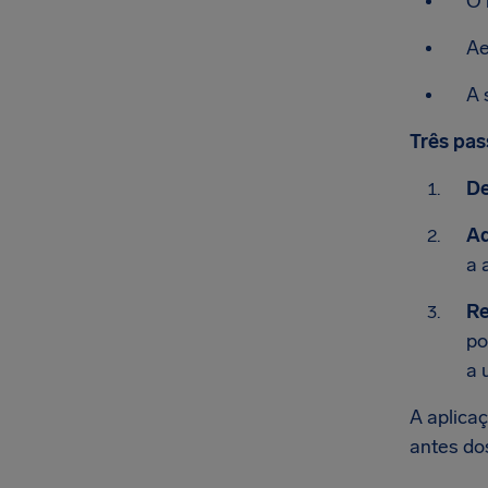
O 
Ae
A 
Três pas
De
Ad
a 
Re
po
a 
A aplica
antes do