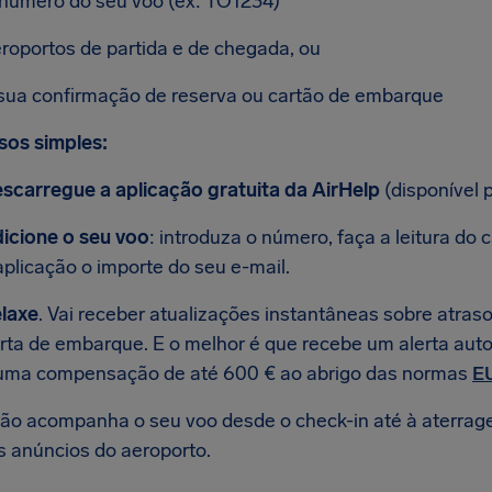
número do seu voo (ex: TO1234)
roportos de partida e de chegada, ou
sua confirmação de reserva ou cartão de embarque
sos simples:
scarregue a aplicação gratuita da AirHelp
(disponível 
icione o seu voo
: introduza o número, faça a leitura d
aplicação o importe do seu e-mail.
laxe
. Vai receber atualizações instantâneas sobre atr
rta de embarque. E o melhor é que recebe um alerta autom
uma compensação de até 600 € ao abrigo das normas
E
ção acompanha o seu voo desde o check-in até à aterrag
s anúncios do aeroporto.