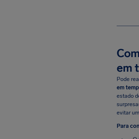
Com
em t
Pode rea
em tempo
estado d
surpresa
evitar u
Para com