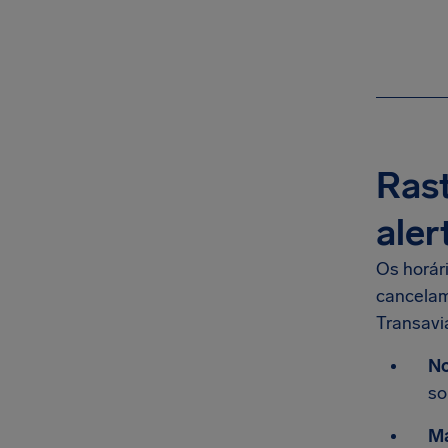
Rast
aler
Os horár
cancelam
Transavi
No
so
Ma