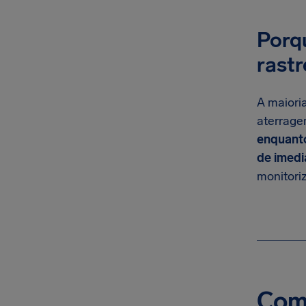
Porqu
rast
A maiori
aterrage
enquanto
de imedi
monitoriz
Com 