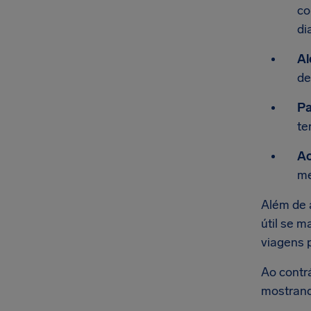
co
di
Al
de
Pa
te
Ac
me
Além de 
útil se m
viagens 
Ao contrá
mostrand