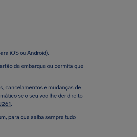
para iOS ou Android).
o cartão de embarque ou permita que
asos, cancelamentos e mudanças de
ático se o seu voo lhe der direito
U261
.
em, para que saiba sempre tudo