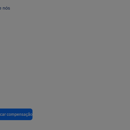
e nós
ficar compensação