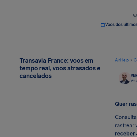
AJ
Voos dos último
Transavia France: voos em
AirHelp
C
tempo real, voos atrasados e
cancelados
VER
Atu
Quer ras
Consulte
rastrear
receber 